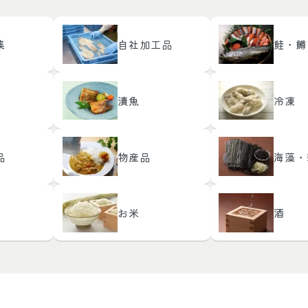
集
自社加工品
鮭・鱒
漬魚
冷凍
品
物産品
海藻・
お米
酒