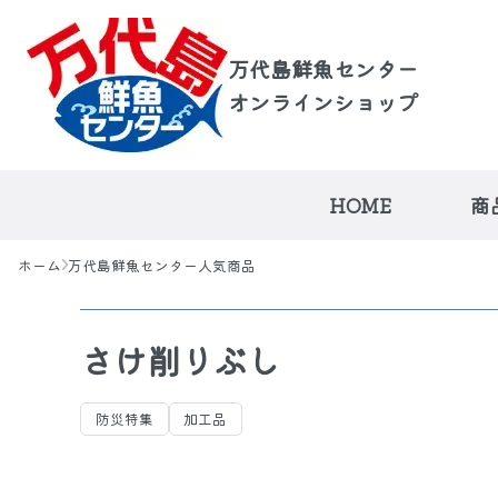
万代島鮮魚センター
オンラインショップ
HOME
商
ホーム
万代島鮮魚センター人気商品
さけ削りぶし
万代島鮮魚センタ
荒海の越佐便
品
防災特集
加工品