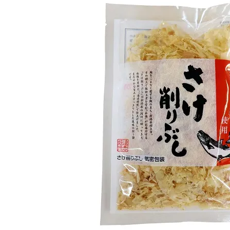
夏のおすすめ特
防災特
集
魚卵
焼漬
加工品
新潟名
漬物
麺類