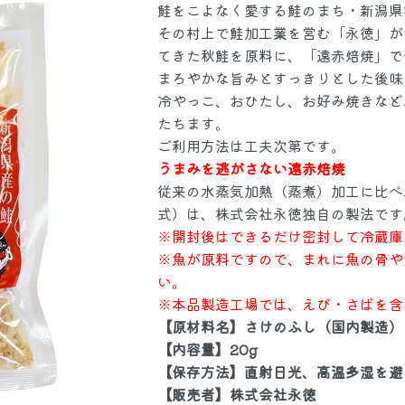
鮭をこよなく愛する鮭のまち・新潟県
その村上で鮭加工業を営む「永徳」が
てきた秋鮭を原料に、「遠赤焙焼」で
集
自社加工品
鮭・鱒
まろやかな旨みとすっきりとした後味
冷やっこ、おひたし、お好み焼きなど
たちます。
ご利用方法は工夫次第です。
漬魚
冷凍
うまみを逃がさない
遠赤焙焼
従来の水蒸気加熱（蒸煮）加工に比べ
式）は、株式会社永徳独自の製法です
品
物産品
海藻・
※開封後はできるだけ密封して冷蔵庫
※魚が原料ですので、まれに魚の骨や
い。
お米
酒
※本品製造工場では、えび・さばを含
【原材料名】さけのふし（国内製造）
【内容量】20g
【保存方法】直射日光、高温多湿を避
【販売者】株式会社永徳