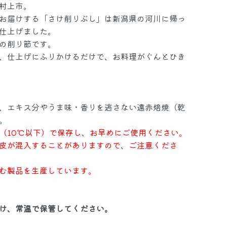
村上市。
お届けする「さけ削りぶし」は新潟県の河川に帰っ
仕上げました。
かに・えび
の削り節です。
、仕上げにふりかけるだけで、お料理がぐんとひき
干物・珍味
、エキス分やうま味・香りを逃さない遠赤焙焼（乾
。
乾物
佃煮
（10℃以下）で保存し、お早めにご使用ください。
皮が混入することがありますので、ご注意くださ
お麩
む製品を生産しています。
け、常温で保管してください。