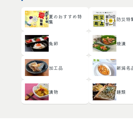
夏のおすすめ特
防災特
集
魚卵
焼漬
加工品
新潟名
漬物
麺類