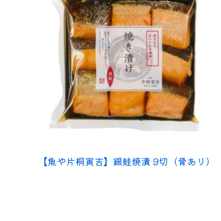
【魚や片桐寅吉】銀鮭焼漬 9切（骨あり）