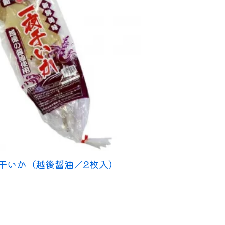
干いか（越後醤油／2枚入）