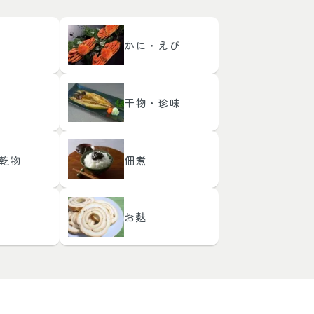
かに・えび
干物・珍味
乾物
佃煮
お麩