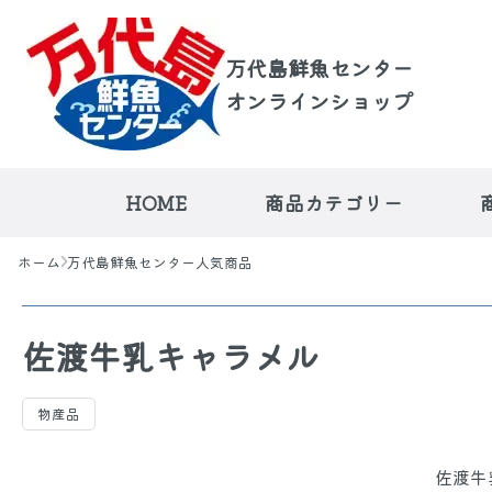
万代島鮮魚センター
オンラインショップ
HOME
商品カテゴリー
ホーム
万代島鮮魚センター人気商品
佐渡牛乳キャラメル
荒海の越佐便
万代島鮮魚セ
物産品
佐渡牛