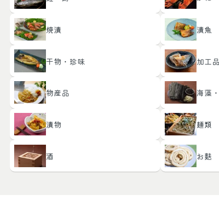
焼漬
漬魚
干物・珍味
加工
物産品
海藻
漬物
麺類
酒
お麩