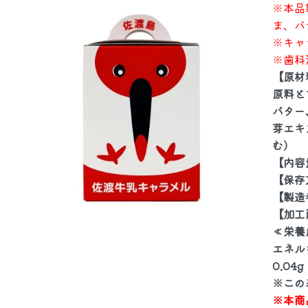
※本品
ま、バ
夏のおすすめ特集
防災
※キャ
※歯科
【原材
鮭・鱒
かに
原料と
バター
焼漬
漬魚
芽エキ
む）
【内容
干物・珍味
加工
【保存
【製造
物産品
海藻
【加工
≪栄養
エネルギ
漬物
麺類
0.04g
※この
※本商
酒
お麩