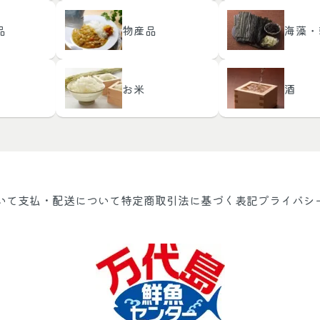
品
物産品
海藻・
お米
酒
いて
支払・配送について
特定商取引法に基づく表記
プライバシ