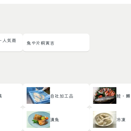
ー人気商
魚や片桐寅吉
集
自社加工品
鮭・鱒
漬魚
冷凍