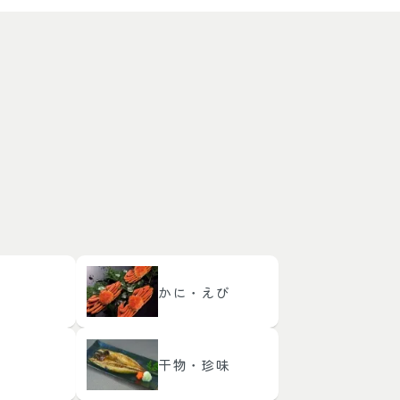
かに・えび
干物・珍味