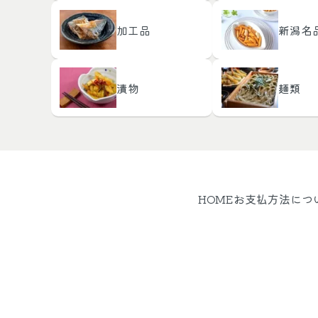
加工品
新潟名
漬物
麺類
HOME
お支払方法につ