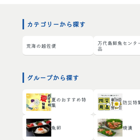
カテゴリーから探す
万代島鮮魚センタ
荒海の越佐便
品
グループから探す
夏のおすすめ特
防災特
集
魚卵
焼漬