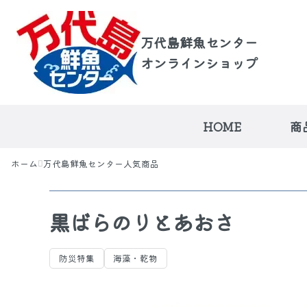
万代島鮮魚センター
オンラインショップ
HOME
商
ホーム
万代島鮮魚センター人気商品
黒ばらのりとあおさ
万代島鮮魚センタ
荒海の越佐便
品
防災特集
海藻・乾物