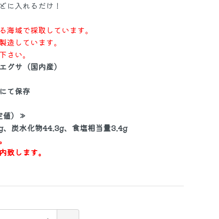
どに入れるだけ！
る海域で採取しています。
かに・えび
製造しています。
下さい。
エグサ（国内産）
干物・珍味
にて保存
定値）≫
乾物
佃煮
7g、炭水化物44.3g、食塩相当量3.4g
。
内致します。
お麩