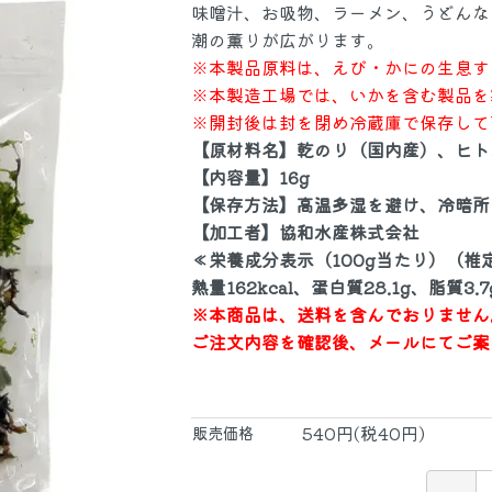
味噌汁、お吸物、ラーメン、うどんな
潮の薫りが広がります。
※本製品原料は、えび・かにの生息す
集
自社加工品
鮭・鱒
※本製造工場では、いかを含む製品を
※開封後は封を閉め冷蔵庫で保存して
【原材料名】乾のり（国内産）、ヒト
【内容量】16g
漬魚
冷凍
【保存方法】高温多湿を避け、冷暗所
【加工者】協和水産株式会社
≪栄養成分表示（100g当たり）（推
品
物産品
海藻・
熱量162kcal、蛋白質28.1g、脂質3.
※本商品は、送料を含んでおりません
ご注文内容を確認後、メールにてご案
お米
酒
540円(税40円)
販売価格