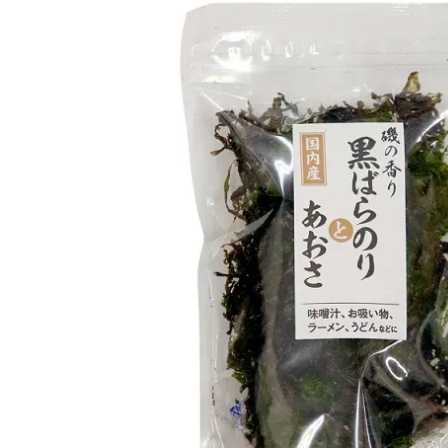
夏のおすすめ特
防災特
集
魚卵
焼漬
加工品
新潟名
漬物
麺類