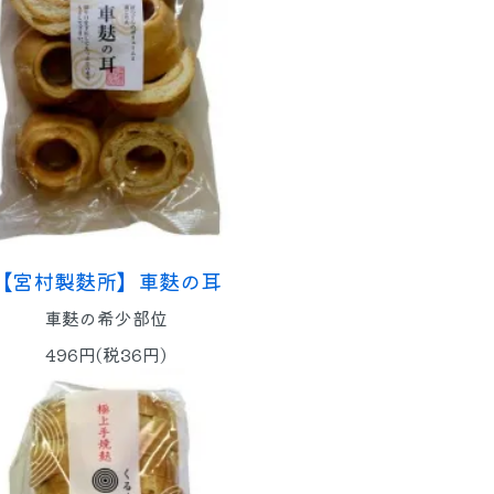
【宮村製麩所】車麩の耳
車麩の希少部位
496円(税36円)