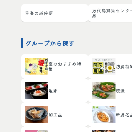
万代島鮮魚センタ
荒海の越佐便
品
グループから探す
夏のおすすめ特
防災特
集
魚卵
焼漬
加工品
新潟名