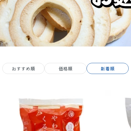
集
自社加工品
鮭・鱒
漬魚
冷凍
おすすめ順
価格順
新着順
品
物産品
海藻・
お米
酒