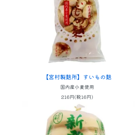
【宮村製麩所】すいもの麩
国内産小麦使用
216円(税16円)