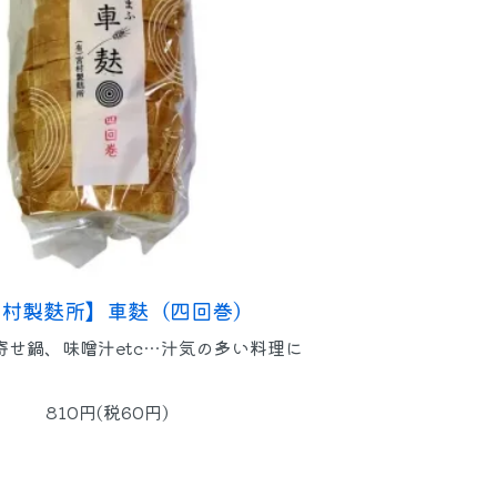
宮村製麩所】車麩（四回巻）
寄せ鍋、味噌汁etc…汁気の多い料理に
810円(税60円)