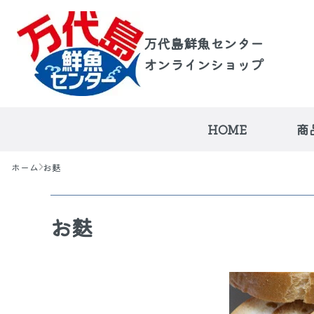
万代島鮮魚センター
オンラインショップ
HOME
商
ホーム
お麩
お麩
万代島鮮魚センタ
荒海の越佐便
品