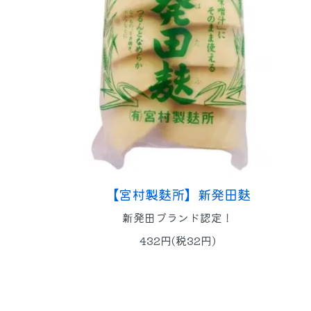
【宮村製麩所】新発田麩
新発田ブランド認定！
432円(税32円)