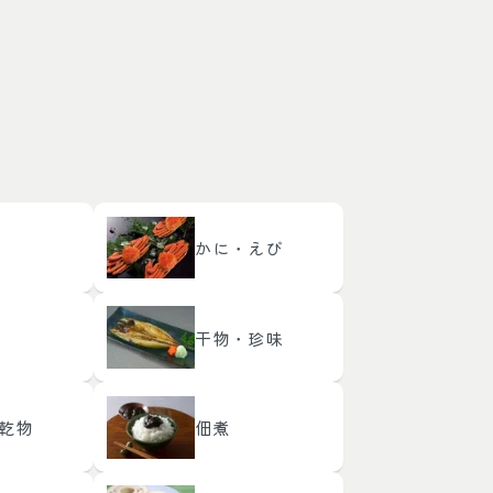
かに・えび
干物・珍味
乾物
佃煮