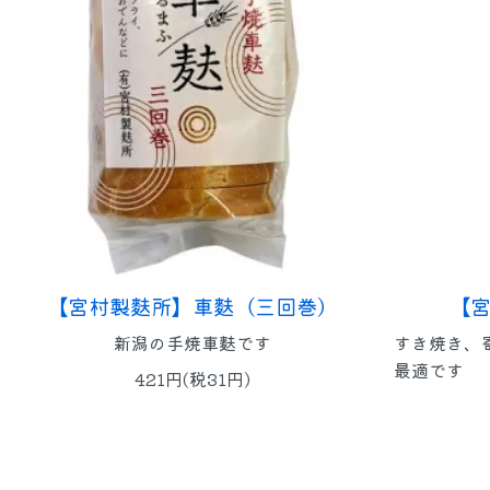
【宮村製麩所】車麩（三回巻）
【
新潟の手焼車麩です
すき焼き、
最適です
421円(税31円)