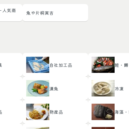
ー人気商
魚や片桐寅吉
集
自社加工品
鮭・鱒
漬魚
冷凍
品
物産品
海藻・