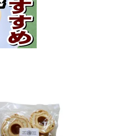
かに・えび
干物・珍味
乾物
佃煮
お麩