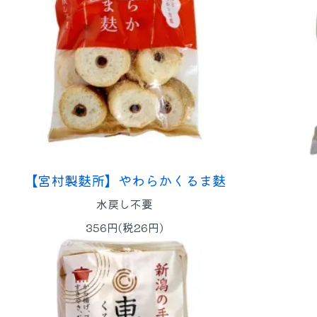
【宮村製麩所】やわらかくるま麩
水戻し不要
356円(税26円)