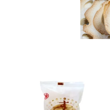
夏のおすすめ特
防災特
集
魚卵
焼漬
加工品
新潟名
漬物
麺類